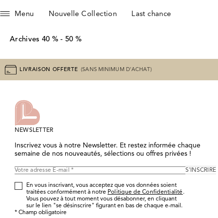
Menu
Nouvelle Collection
Last chance
Archives 40 % - 50 %
LIVRAISON OFFERTE
(SANS MINIMUM D'ACHAT)
NEWSLETTER
Inscrivez vous à notre Newsletter. Et restez informée chaque 
semaine de nos nouveautés, sélections ou offres privées !
S'INSCRIRE
En vous inscrivant, vous acceptez que vos données soient
traitées conformément à notre
Politique de Confidentialité
.
Vous pouvez à tout moment vous désabonner, en cliquant
sur le lien "se désinscrire" figurant en bas de chaque e-mail.
*
Champ obligatoire