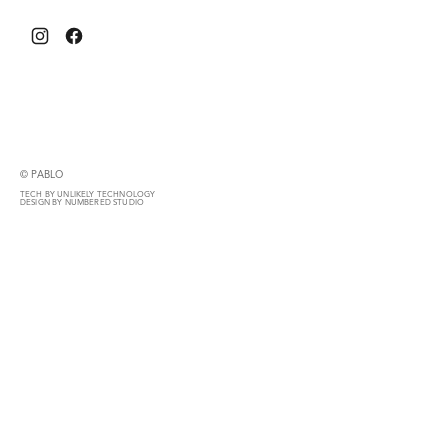
© PABLO
TECH BY UNLIKELY TECHNOLOGY
DESIGN BY NUMBERED STUDIO