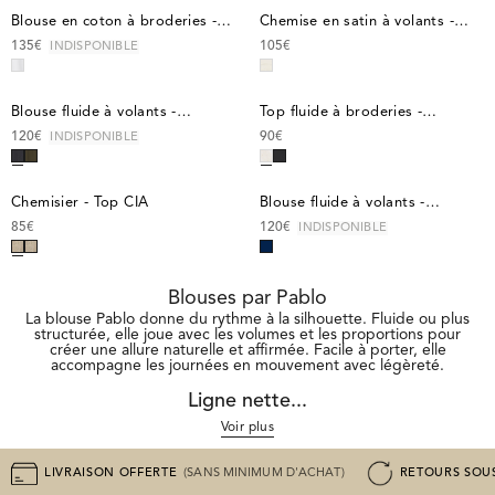
T4
product_quickbuy_legend
Blouse en coton à broderies - 
product_quickbuy_legend
Ch
T0
Blouse en coton à broderies -
T0
Chemise en satin à volants -
CLEMENCE
CASSIE
T1
T1
135€
105€
INDISPONIBLE
T2
T2
product_color_sibling_legend
Blouse en coton à broderies
product_color_sibling_legen
T3
T3
T4
T4
product_quickbuy_legend
Blouse fluide à volants - CORALI
product_quickbuy_legend
To
T0
Blouse fluide à volants -
34
Top fluide à broderies -
CORALINE
CHRISTELLE
T1
36
120€
90€
INDISPONIBLE
T2
38
product_color_sibling_legend
Blouse fluide à volants - CO
product_color_sibling_legen
T3
40
42
product_quickbuy_legend
Chemisier - Top CIA
product_quickbuy_legend
Bl
T0
Chemisier - Top CIA
T0
Blouse fluide à volants -
44
CORALINE
T1
T1
85€
120€
INDISPONIBLE
T2
T2
product_color_sibling_legend
Chemisier - Top CIA
product_color_sibling_legen
T3
T3
Blouses par Pablo
La blouse Pablo donne du rythme à la silhouette. Fluide ou plus
structurée, elle joue avec les volumes et les proportions pour
créer une allure naturelle et affirmée. Facile à porter, elle
accompagne les journées en mouvement avec légèreté.
Ligne nette...
Voir plus
LIVRAISON OFFERTE
(SANS MINIMUM D'ACHAT)
RETOURS SOUS