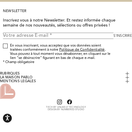
NEWSLETTER
Inscrivez vous à notre Newsletter. Et restez informée chaque 
semaine de nos nouveautés, sélections ou offres privées !
S'INSCRIRE
En vous inscrivant, vous acceptez que vos données soient
traitées conformément à notre
Politique de Confidentialité
.
Vous pouvez à tout moment vous désabonner, en cliquant sur le
lien "se désinscrire" figurant en bas de chaque e-mail.
*
Champ obligatoire
RUBRIQUES
Mon Compte
LA MAISON PABLO
Histoire & Savoir-Faire
MENTIONS LÉGALES
Faire un retour
Mentions légales
Tout le Prêt-à-Porter
Suivre mon colis
Cookies
Accessibilité : partiellement conforme
Nos boutiques
Conditions Générales de Vente
Nous contacter
Politique de confidentialité
TECH BY UNLIKELY TECHNOLOGY
DESIGN BY NUMBERED STUDIO
FAQ / Aide
Politique de remboursement
Conditions d'utilisation