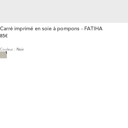
Carré imprimé en soie à pompons - FATIHA
85€
Couleur
:
Noir
Choisissez votre taille
Carré imprimé en soie à pompon...
85€
Taille :
AJOUTER AU PANIER
Taille :
U
U
AJOUTER AU PANIER
E-Réservation
Description