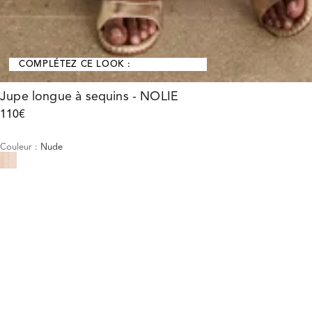
COMPLÉTEZ CE LOOK :
Jupe longue à sequins - NOLIE
110€
Couleur
:
Nude
M'ALERTER DU RETOUR EN STOCK
Taille :
34
36
38
40
Guide des tailles
Notre mannequin mesure 175 cm et porte la taille T38.
M'ALERTER DU RETOUR EN STOCK