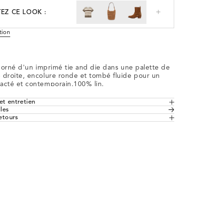
+
EZ CE LOOK :
tion
in orné d'un imprimé tie and die dans une palette de 
 droite, encolure ronde et tombé fluide pour un 
acté et contemporain.100% lin.
ite
t entretien
lles
and die
retours
rte
 en France et dans de nombreux pays 
cycle délicat. Blanchiment interdit. Pas de 
ourtes
s minimum d'achat.
our. Repassage faible, maximum 110°. 
ec interdit.
D7655401
 depuis la France, la Belgique et le 
étails, consultez notre rubrique  
liste détaillée des pays concernés