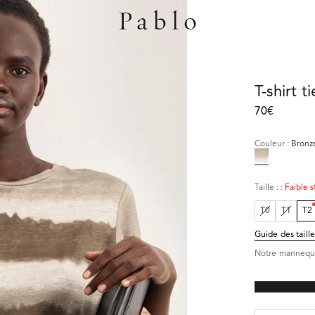
T-shirt t
70€
Couleur
:
Bronz
Taille :
:
Faible s
T0
T1
T2
Guide des taille
Notre mannequin