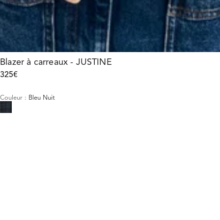
Blazer à carreaux - JUSTINE
325€
Couleur
:
Bleu Nuit
Choisissez votre taille
Blazer à carreaux - JUSTINE
325€
Taille :
AJOUTER AU PANIER
Taille :
—
Faible stock
34
36
38
40
42
—
Faible stock
Guide des tailles
34
36
38
40
42
AJOUTER AU PANIER
E-Réservation