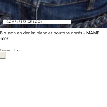
COMPLÉTEZ CE LOOK :
Blouson en denim blanc et boutons dorés - MAME
100€
Couleur
:
Ecru
Choisissez votre taille
Blouson en denim blanc et bout...
100€
Taille :
AJOUTER AU PANIER
Taille :
34
36
38
40
42
44
Guide des tailles
34
36
38
40
42
44
Notre mannequin mesure 176 cm et porte la taille T38.
AJOUTER AU PANIER