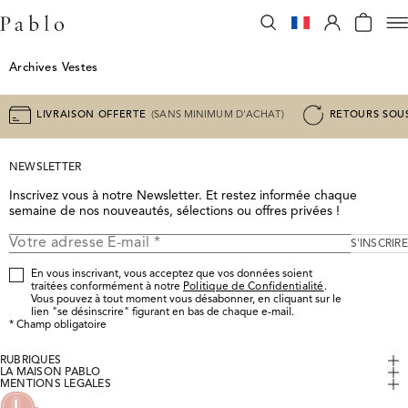
Archives Vestes
LIVRAISON OFFERTE
(SANS MINIMUM D'ACHAT)
RETOURS SOUS
NEWSLETTER
Inscrivez vous à notre Newsletter. Et restez informée chaque 
semaine de nos nouveautés, sélections ou offres privées !
S'INSCRIRE
En vous inscrivant, vous acceptez que vos données soient
traitées conformément à notre
Politique de Confidentialité
.
Vous pouvez à tout moment vous désabonner, en cliquant sur le
lien "se désinscrire" figurant en bas de chaque e-mail.
*
Champ obligatoire
RUBRIQUES
Mon Compte
LA MAISON PABLO
Histoire & Savoir-Faire
MENTIONS LÉGALES
Faire un retour
Mentions légales
Tout le Prêt-à-Porter