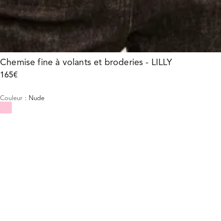
Chemise fine à volants et broderies - LILLY
165€
Couleur
:
Nude
Choisissez votre taille
Chemise fine à volants et brod...
165€
Taille :
AJOUTER AU PANIER
Taille :
34
36
38
40
42
Guide des tailles
34
36
38
40
42
AJOUTER AU PANIER
E-Réservation